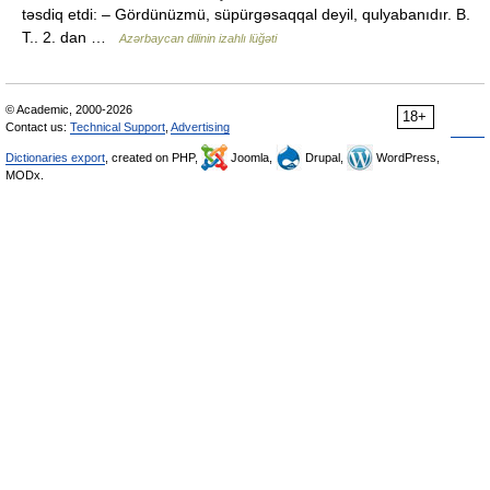
təsdiq etdi: – Gördünüzmü, süpürgəsaqqal deyil, qulyabanıdır. B.
T.. 2. dan …
Azərbaycan dilinin izahlı lüğəti
© Academic, 2000-2026
18+
Contact us:
Technical Support
,
Advertising
Dictionaries export
, created on PHP,
Joomla,
Drupal,
WordPress,
MODx.