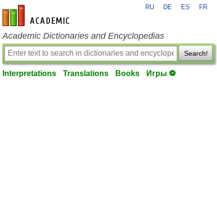
RU
DE
ES
FR
en-academic.com
Academic Dictionaries and Encyclopedias
Search!
Interpretations
Translations
Books
Игры ⚽