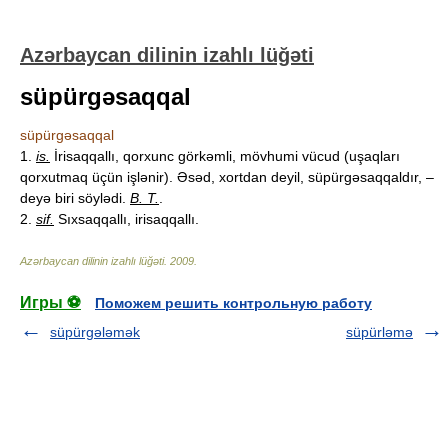
Azərbaycan dilinin izahlı lüğəti
süpürgəsaqqal
süpürgəsaqqal
1.
is.
İrisaqqallı, qorxunc görkəmli, mövhumi vücud (uşaqları
qorxutmaq üçün işlənir). Əsəd, xortdan deyil, süpürgəsaqqaldır, –
deyə biri söylədi.
B. T.
.
2.
sif.
Sıxsaqqallı, irisaqqallı.
Azərbaycan dilinin izahlı lüğəti
.
2009
.
Игры ⚽
Поможем решить контрольную работу
süpürgələmək
süpürləmə