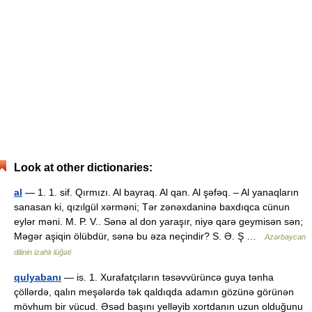
Look at other dictionaries:
al
— 1. 1. sif. Qırmızı. Al bayraq. Al qan. Al şəfəq. – Al yanaqların
sanasan ki, qızılgül xərməni; Tər zənəxdaninə baxdıqca cünun
eylər məni. M. P. V.. Sənə al don yaraşır, niyə qarə geymisən sən;
Məgər aşiqin ölübdür, sənə bu əza neçindir? S. Ə. Ş …
Azərbaycan
dilinin izahlı lüğəti
qulyabanı
— is. 1. Xurafatçıların təsəvvürüncə guya tənha
çöllərdə, qalın meşələrdə tək qaldıqda adamın gözünə görünən
mövhum bir vücud. Əsəd başını yelləyib xortdanın uzun olduğunu